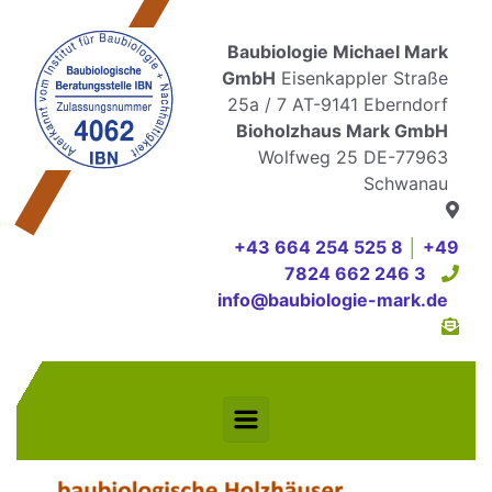
Zum Hauptinhalt springen
Baubiologie Michael Mark
GmbH
Eisenkappler Straße
25a / 7 AT-9141 Eberndorf
Bioholzhaus Mark GmbH
Wolfweg 25 DE-77963
Schwanau
+43 664 254 525 8
│
+49
7824 662 246 3
info@baubiologie-mark.de