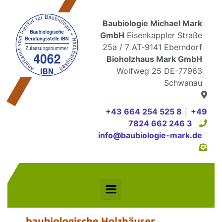
Zum Hauptinhalt springen
Baubiologie Michael Mark
GmbH
Eisenkappler Straße
25a / 7 AT-9141 Eberndorf
Bioholzhaus Mark GmbH
Wolfweg 25 DE-77963
Schwanau
+43 664 254 525 8
│
+49
7824 662 246 3
info@baubiologie-mark.de